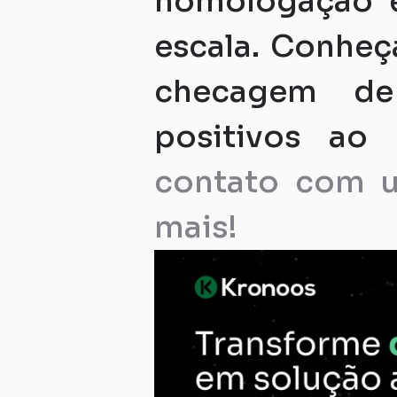
homologação e
escala. Conheça
checagem de 
positivos ao 
contato com um
mais!