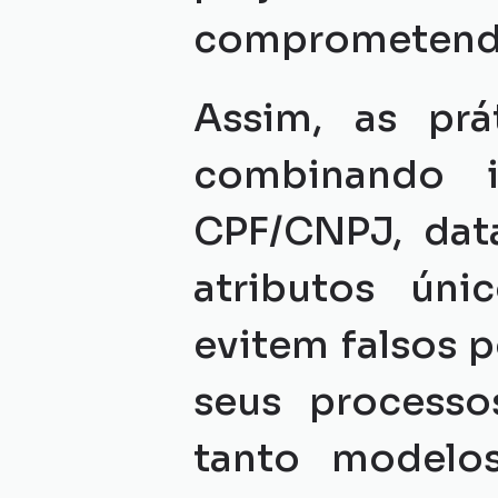
comprometendo 
Assim, as prá
combinando i
CPF/CNPJ, data
atributos úni
evitem falsos p
seus processos
tanto modelo