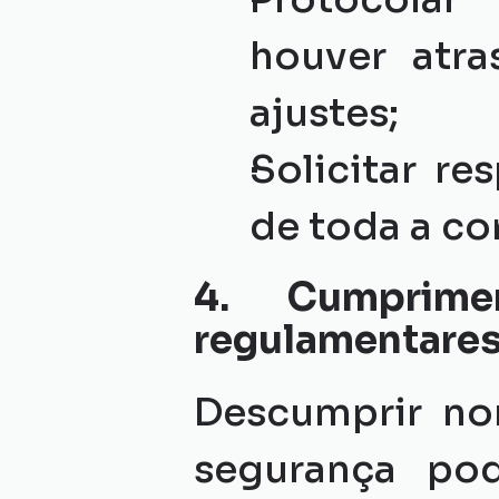
houver atra
ajustes;
Solicitar re
de toda a co
4. Cumprime
regulamentare
Descumprir nor
segurança pod