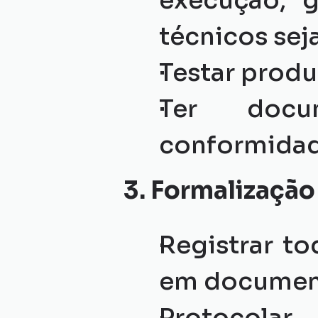
execução, g
técnicos se
Testar produ
Ter docu
conformidad
3. Formalizaçã
Registrar to
em document
Protocolar