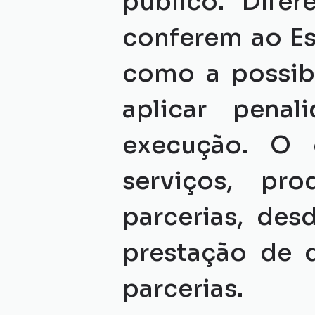
público. Dife
conferem ao Est
como a possibi
aplicar penal
execução. O 
serviços, pr
parcerias, des
prestação de d
parcerias.