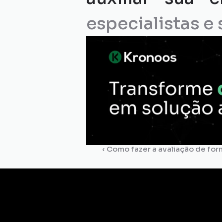
especialistas e 
‹ Como fazer a avaliação de f
Gestão de
Certidões
Dossiê
Comp