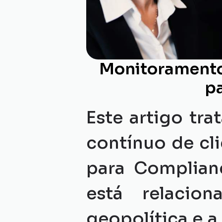
Monitoramento c
pa
Este artigo tr
contínuo de cli
para Complianc
está relacio
geopolítica e a