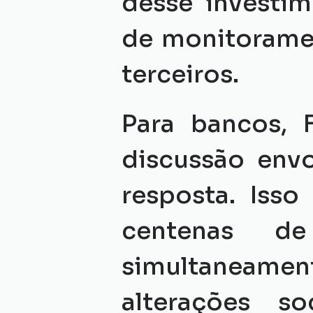
desse investim
de monitoramen
terceiros.
Para bancos, F
discussão envo
resposta. Iss
centenas de
simultaneame
alterações soc