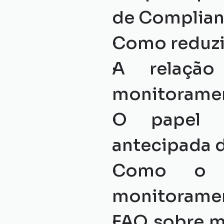
de Complia
Como reduzi
A relação
monitorame
O papel d
antecipada d
Como o K
monitorame
FAQ sobre m