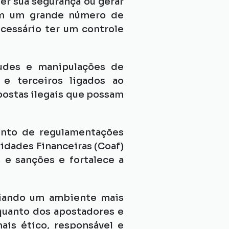
 sua segurança ou gerar 
aem um grande número de 
cessário ter um controle 
udes e manipulações de 
e terceiros ligados ao 
postas ilegais que possam 
nto de regulamentações 
dades Financeiras (Coaf) 
e sanções e fortalece a 
riando um ambiente mais 
quanto dos apostadores e 
is ético, responsável e 