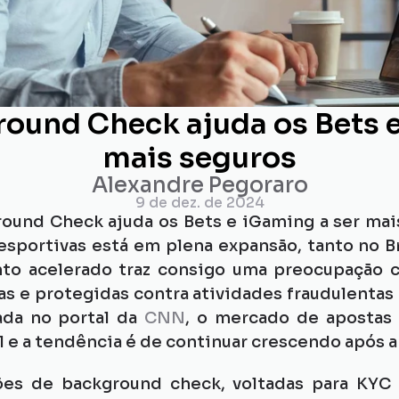
und Check ajuda os Bets e 
mais seguros
Alexandre Pegoraro
9 de dez. de 2024
und Check ajuda os Bets e iGaming a ser mais
esportivas está em plena expansão, tanto no Br
to acelerado traz consigo uma preocupação ce
s e protegidas contra atividades fraudulentas e 
da no portal da 
CNN
, o mercado de apostas
l e a tendência é de continuar crescendo após 
ões de background check, voltadas para KYC