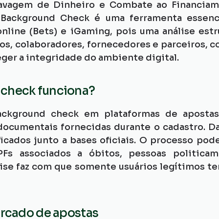
avagem de Dinheiro e Combate ao Financiamen
o Background Check é uma ferramenta essenci
nline (Bets) e iGaming, pois uma análise estr
os, colaboradores, fornecedores e parceiros, co
teger a integridade do ambiente digital.
check funciona?
kground check em plataformas de apostas 
documentais fornecidas durante o cadastro. D
icados junto a bases oficiais. O processo pode
PFs associados a óbitos, pessoas politicam
álise faz com que somente usuários legítimos t
ercado de apostas