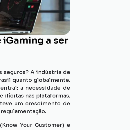
iGaming a ser 
 seguros? A indústria de 
asil quanto globalmente. 
ntral: a necessidade de 
ilícitas nas plataformas. 
 teve um crescimento de 
a regulamentação.
 (Know Your Customer) e 