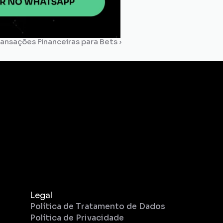
ansações Financeiras para Bets ›
 de
Interesse
Análise de
Crédito
Mo
Legal
Política de Tratamento de Dados
Política de Privacidade