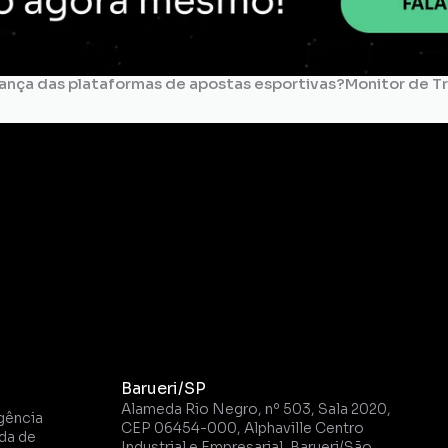
rança das plataformas de apostas esportivas?
Monitor de Tr
liance
Pesquisa 
de Bens
Conflito
Barueri/SP
Alameda Rio Negro, nº 503, Sala 2020, 
gência 
CEP 06454-000, Alphaville Centro 
a de 
Industrial e Empresarial, Barueri/São 