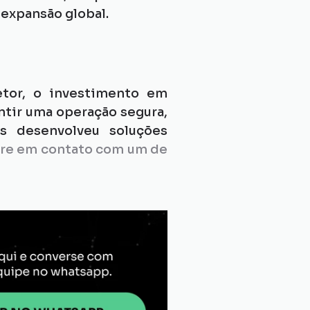
expansão global.
tor, o investimento em 
ntir uma operação segura, 
s desenvolveu soluções 
re em contato com um de 