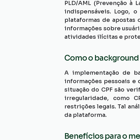
PLD/AML (Prevenção à L
indispensáveis. Logo, 
plataformas de apostas o
informações sobre usuári
atividades ilícitas e pro
Como o background 
A implementação de bac
informações pessoais e 
situação do CPF são verif
irregularidade, como C
restrições legais. Tal an
da plataforma.
Benefícios para o m