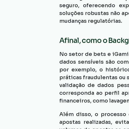
seguro, oferecendo expe
soluções robustas não ap
mudanças regulatórias.
Afinal, como o Backg
No setor de bets e iGami
dados sensíveis são comu
por exemplo, o históric
práticas fraudulentas ou 
validação de dados pess
corresponda ao perfil a
financeiros, como lavage
Além disso, o processo é
apostas realizadas, evi