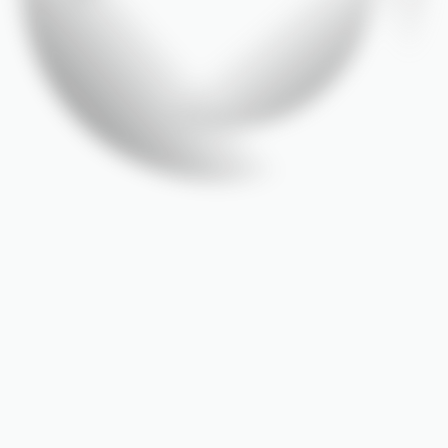
ronoos
na
Míd
importância
de
compartilhar
suas
histórias,
conquistas
e
página,
você
encontra
todos
os
destaques
da
nossa
emp
s,
entrevistas
e
participações
em
veículos
de
relevância