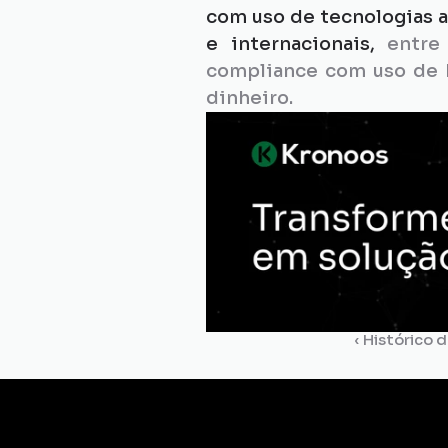
com uso de tecnologias a
e internacionais, 
entre
compliance com uso de B
dinheiro.
‹ Histórico d
Gestão de
Certidões
Dossiê
Comp