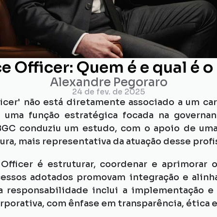
 Officer: Quem é e qual é o
Alexandre Pegoraro
24 de fev. de 2025
cer' não está diretamente associado a um car
 uma função estratégica focada na governanç
 IBGC conduziu um estudo, com o apoio de uma
ra, mais representativa da atuação desse profis
fficer é estruturar, coordenar e aprimorar o
essos adotados promovam integração e alinha
ua responsabilidade inclui a implementação e 
porativa, com ênfase em transparência, ética e 