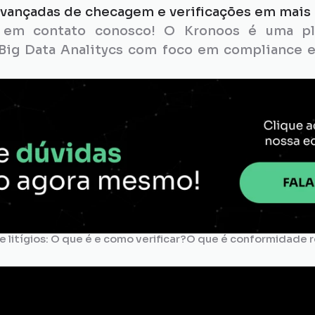
vançadas de checagem e verificações em mais 
 em contato conosco! O Kronoos é uma pla
ig Data Analitycs com foco em compliance e
e litígios: O que é e como verificar?
O que é conformidade re
liance
Pesquisa 
de Bens
Conflito