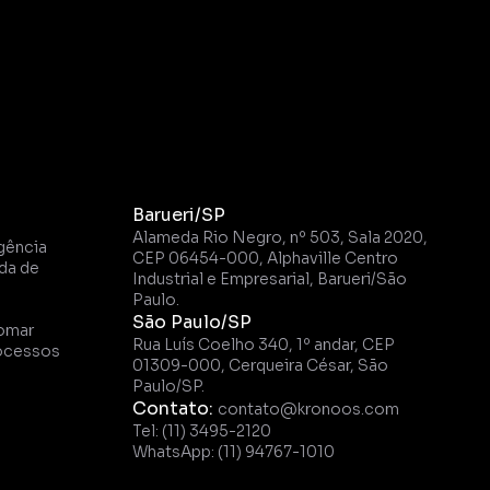
Barueri/SP
Alameda Rio Negro, nº 503, Sala 2020, 
gência 
CEP 06454-000, Alphaville Centro 
a de 
Industrial e Empresarial, Barueri/São 
Paulo.
São Paulo/SP
omar 
Rua Luís Coelho 340, 1º andar, CEP 
ocessos 
01309-000, Cerqueira César, São 
Paulo/SP.
Contato: 
contato@kronoos.com
Tel: (11) 3495-2120
WhatsApp: (11) 94767-1010