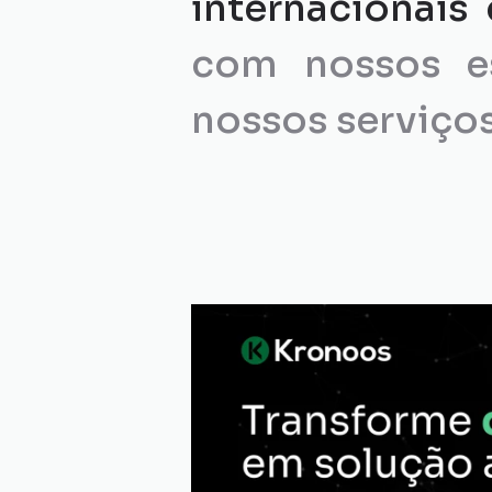
internacionai
com nossos es
nossos serviços