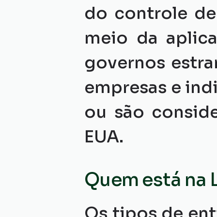
do controle de 
meio da aplic
governos estran
empresas e ind
ou são conside
EUA.
Quem está na 
Os tipos de ent