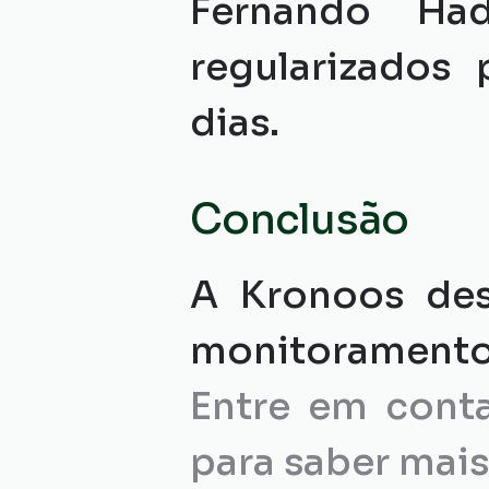
Fernando Ha
regularizados
dias.
Conclusão
A Kronoos des
Entre em conta
para saber mais