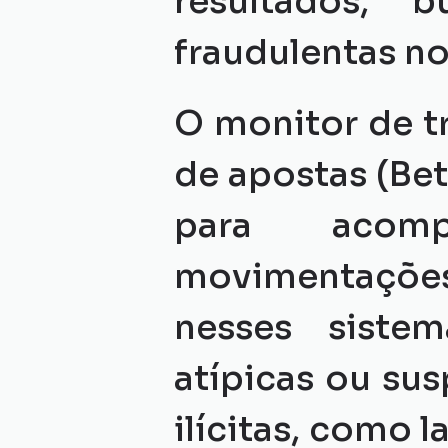
resultados, b
fraudulentas no
O monitor de t
de apostas (Bet
para acompa
movimentações 
nesses sistem
atípicas ou sus
ilícitas, como 