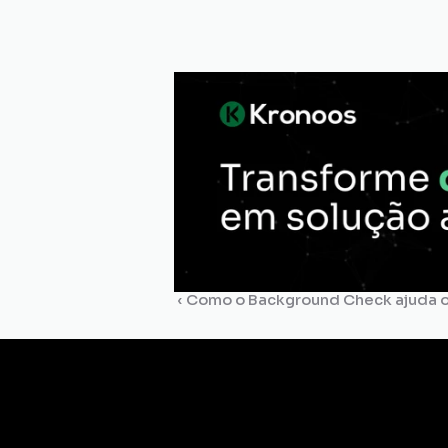
‹ Como o Background Check ajuda os
Gestão de
Certidões
Dossiê
Comp