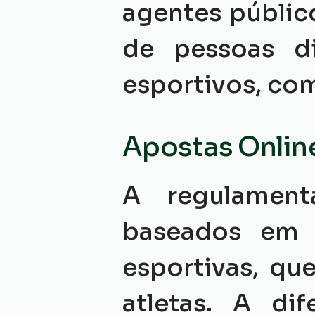
agentes público
de pessoas di
esportivos, como
Apostas Onlin
A regulament
baseados em r
esportivas, q
atletas. A di