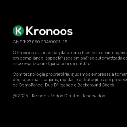
CNPJ: 27.860.094/0001-25
O Kronoos é a principal plataforma brasileira de inteligênci
em compliance, especializada em análise automatizada de
risco reputacional, jurídico e de crédito. 
Com tecnologia proprietária, ajudamos empresas a tomar 
decisões mais seguras, rápidas e estratégicas em proces
de Compliance, Due Diligence e Background Check.
@ 2025 - Kronoos. Todos Direitos Reservados.