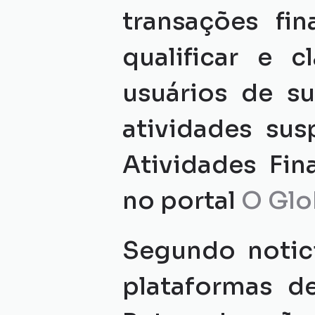
transações fin
qualificar e c
usuários de su
atividades sus
Atividades Fin
no portal 
O Gl
Segundo notic
plataformas d