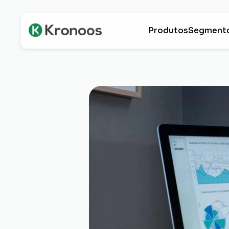
Produtos
Segment