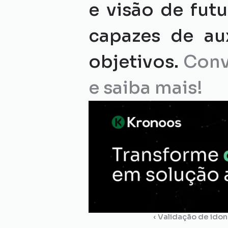
e visão de fut
capazes de aux
objetivos. 
Conv
e saiba mais!
‹ Validação de ido