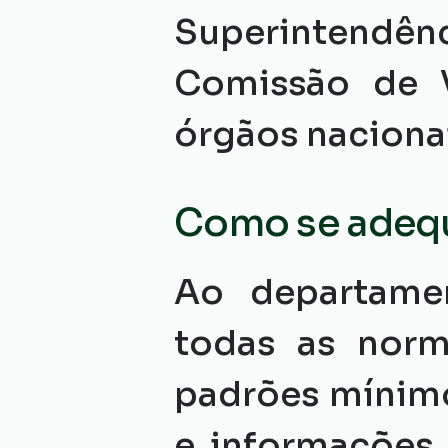
Superintendên
Comissão de V
órgãos nacionai
Como se adequ
Ao departame
todas as norma
padrões mínimo
e informações