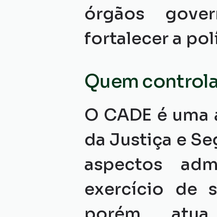
órgãos gover
fortalecer a pol
Quem control
O CADE é uma au
da Justiça e S
aspectos admi
exercício de s
porém, atua