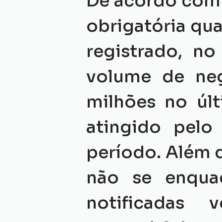
De acordo com 
obrigatória qu
registrado, no
volume de neg
milhões no últ
atingido pel
período. Além 
não se enquad
notificadas 