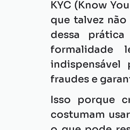
KYC (Know Your 
que talvez não 
dessa prátic
formalidade 
indispensável 
fraudes e garan
Isso porque c
costumam usar i
o que pode res