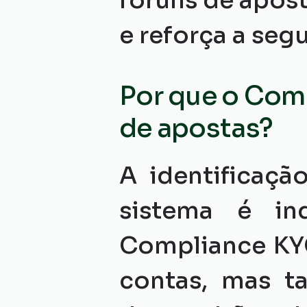
fóruns de apost
e reforça a seg
Por que o Comp
de apostas?
A identificaçã
sistema é ind
Compliance KYC 
contas, mas t