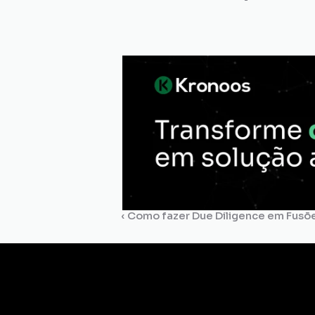
‹ Como fazer Due Diligence em Fusõ
Gestão de
Certidões
Dossiê
Comp