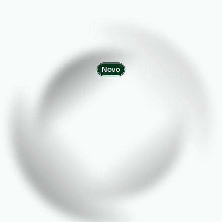
Novo
álise
de
Crédi
Segura,
Avançada
e
Automatizada
valie
perfis
de
forma
ágil
e
precisa,
reduza
riscos
e
previ
inadimplência
com
decisões
embasadas
em
dados.
Solicitar Demonstração