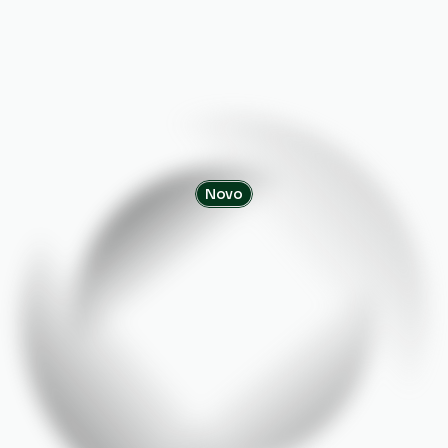
Novo
Conflito
de
Interesse:
Detecção
e
Prevenção
com
Inteligência
de
Dados
Identifique
riscos
ocultos
em
relações
internas
e
externas,
fortalecendo
a
governança
corporativa
com
tecnologia
de
alta