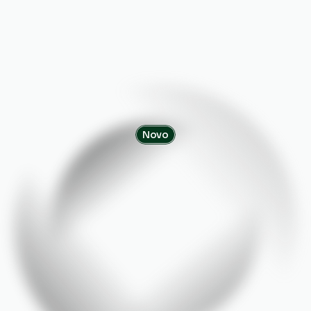
Novo
Validação
Educacional
e
Profissional:
Contratações
Eficazes
e
Seguras
Verificação
automatizada
de
currículos
para