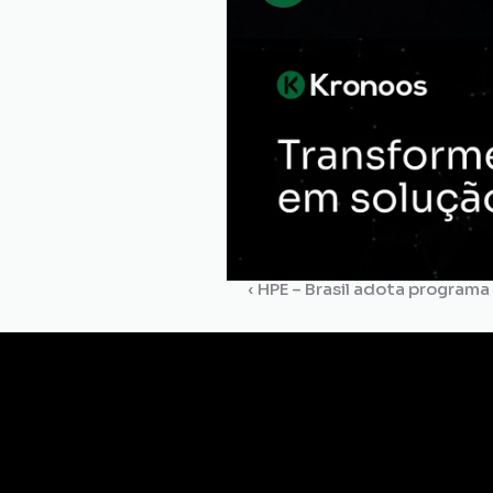
‹ HPE – Brasil adota program
Gestão de
Certidões
Dossiê
Comp