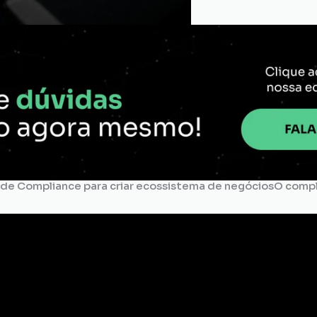
a de Compliance para criar ecossistema de negócios
O compl
liance
Pesquisa 
de Bens
Conflito