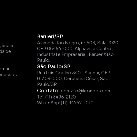
Barueri/SP
Alameda Rio Negro, nº 503, Sala 2020, 
gência 
CEP 06454-000, Alphaville Centro 
a de 
Industrial e Empresarial, Barueri/São 
Paulo.
São Paulo/SP
omar 
Rua Luís Coelho 340, 1º andar, CEP 
ocessos 
01309-000, Cerqueira César, São 
Paulo/SP.
Contato: 
contato@kronoos.com
Tel: (11) 3495-2120
WhatsApp: (11) 94767-1010