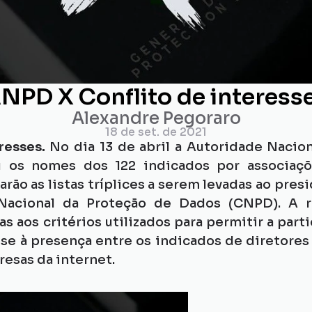
NPD X Conflito de interess
Alexandre Pegoraro
18 de set. de 2021
resses. 
No dia 13 de abril a Autoridade Nacio
u os nomes dos 122 indicados por associaçõe
arão as listas tríplices a serem levadas ao presi
acional da Proteção de Dados (CNPD). A rev
 aos critérios utilizados para permitir a part
e à presença entre os indicados de diretores
esas da internet.