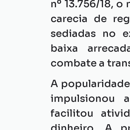
nº 13.756/18, o
carecia de reg
sediadas no ex
baixa arrecad
combate a tran
A popularidad
impulsionou 
facilitou ativ
dinheiro. A p