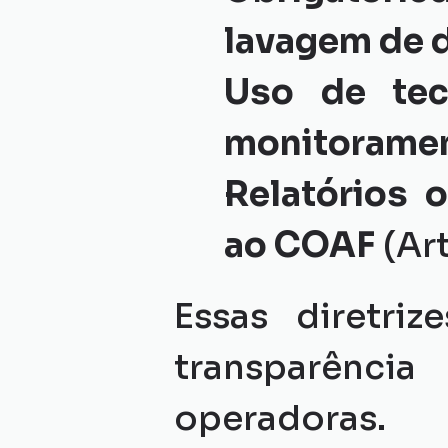
lavagem de 
Uso de tecn
monitorame
Relatórios o
ao COAF
 (Art
Essas diretri
transparênci
operadoras.