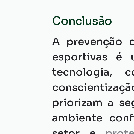
Conclusão
A prevenção d
esportivas é 
tecnologia, c
conscientizaç
priorizam a se
ambiente confi
setor e 
prot