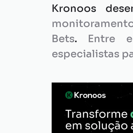
monitoramento
Bets
. 
Entre 
especialistas p