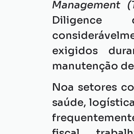
Management (T
Diligence 
considerável
exigidos dur
manutenção de 
Noa setores com
saúde, logístic
frequentemente
fiscal, trabal