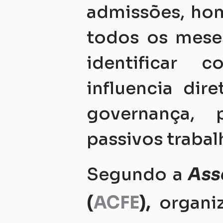
admissões, hom
todos os meses
identificar 
influencia dir
governança, p
passivos trabal
Segundo a 
Ass
(
ACFE
),
 organi