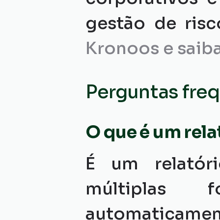
gestão de risc
Kronoos e saiba
Perguntas freq
O que é um rela
É um relatór
múltiplas 
automaticame